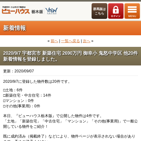
群馬版は
こちら
新着情報
«
前へ
|
一覧へ戻る
|
次へ
»
2020/9/7 宇都宮市 新築住宅 2690万円 御幸小 鬼怒中学区 他20件
新着情報を登録しました。
更新：2020/09/07
2020/9/7に登録した物件数は20件です。
□土地：6件
□新築住宅・中古住宅：14件
□マンション：0件
□その他(事業用)：0件
本日、『ビューハウス栃木版』で公開した物件は4件です。
「土地」「新築住宅」「中古住宅」「マンション」「その他(事業用)」で一般公
開している物件をご紹介！
既に成約済み（掲載終了）などにより、物件ページが表示されない場合があり