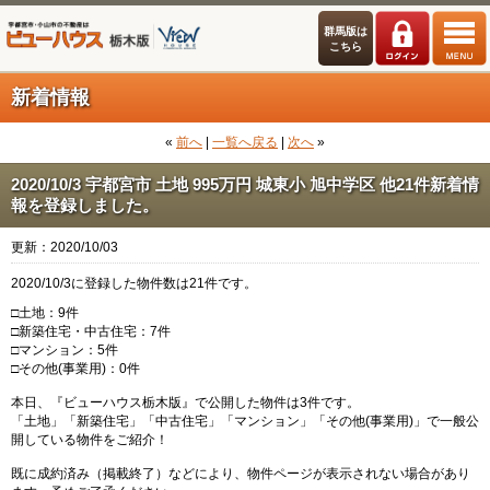
群馬版は
こちら
新着情報
«
前へ
|
一覧へ戻る
|
次へ
»
2020/10/3 宇都宮市 土地 995万円 城東小 旭中学区 他21件新着情
報を登録しました。
更新：2020/10/03
2020/10/3に登録した物件数は21件です。
□土地：9件
□新築住宅・中古住宅：7件
□マンション：5件
□その他(事業用)：0件
本日、『ビューハウス栃木版』で公開した物件は3件です。
「土地」「新築住宅」「中古住宅」「マンション」「その他(事業用)」で一般公
開している物件をご紹介！
既に成約済み（掲載終了）などにより、物件ページが表示されない場合があり