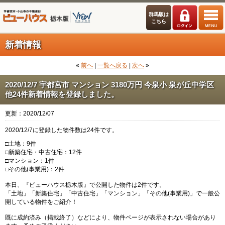
群馬版は
こちら
新着情報
«
前へ
|
一覧へ戻る
|
次へ
»
2020/12/7 宇都宮市 マンション 3180万円 今泉小 泉が丘中学区
他24件新着情報を登録しました。
更新：2020/12/07
2020/12/7に登録した物件数は24件です。
□土地：9件
□新築住宅・中古住宅：12件
□マンション：1件
□その他(事業用)：2件
本日、『ビューハウス栃木版』で公開した物件は2件です。
「土地」「新築住宅」「中古住宅」「マンション」「その他(事業用)」で一般公
開している物件をご紹介！
既に成約済み（掲載終了）などにより、物件ページが表示されない場合があり