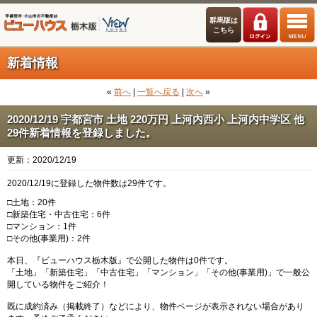
群馬版は
こちら
新着情報
«
前へ
|
一覧へ戻る
|
次へ
»
2020/12/19 宇都宮市 土地 220万円 上河内西小 上河内中学区 他
29件新着情報を登録しました。
更新：2020/12/19
2020/12/19に登録した物件数は29件です。
□土地：20件
□新築住宅・中古住宅：6件
□マンション：1件
□その他(事業用)：2件
本日、『ビューハウス栃木版』で公開した物件は0件です。
「土地」「新築住宅」「中古住宅」「マンション」「その他(事業用)」で一般公
開している物件をご紹介！
既に成約済み（掲載終了）などにより、物件ページが表示されない場合があり