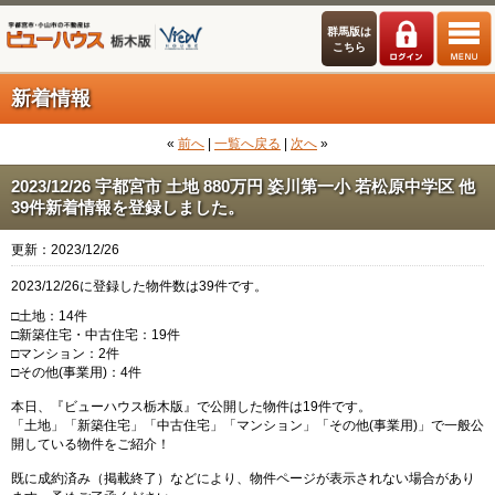
群馬版は
こちら
新着情報
«
前へ
|
一覧へ戻る
|
次へ
»
2023/12/26 宇都宮市 土地 880万円 姿川第一小 若松原中学区 他
39件新着情報を登録しました。
更新：2023/12/26
2023/12/26に登録した物件数は39件です。
□土地：14件
□新築住宅・中古住宅：19件
□マンション：2件
□その他(事業用)：4件
本日、『ビューハウス栃木版』で公開した物件は19件です。
「土地」「新築住宅」「中古住宅」「マンション」「その他(事業用)」で一般公
開している物件をご紹介！
既に成約済み（掲載終了）などにより、物件ページが表示されない場合があり