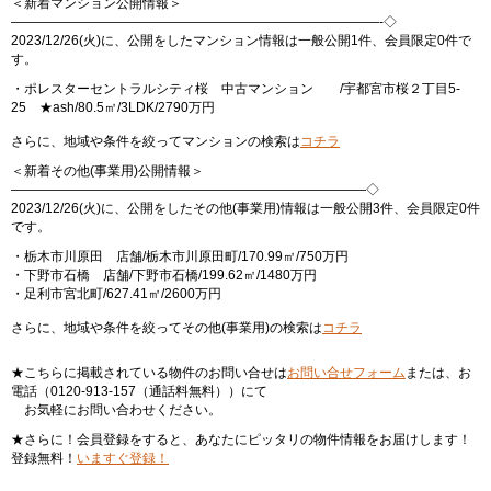
＜新着マンション公開情報＞
————————————————————————————-◇
2023/12/26(火)に、公開をしたマンション情報は一般公開1件、会員限定0件で
す。
・ポレスターセントラルシティ桜 中古マンション /宇都宮市桜２丁目5-
25 ★ash/80.5㎡/3LDK/2790万円
さらに、地域や条件を絞ってマンションの検索は
コチラ
＜新着その他(事業用)公開情報＞
———————————————————————————◇
2023/12/26(火)に、公開をしたその他(事業用)情報は一般公開3件、会員限定0件
です。
・栃木市川原田 店舗/栃木市川原田町/170.99㎡/750万円
・下野市石橋 店舗/下野市石橋/199.62㎡/1480万円
・足利市宮北町/627.41㎡/2600万円
さらに、地域や条件を絞ってその他(事業用)の検索は
コチラ
★こちらに掲載されている物件のお問い合せは
お問い合せフォーム
または、お
電話（0120-913-157（通話料無料））にて
お気軽にお問い合わせください。
★さらに！会員登録をすると、あなたにピッタリの物件情報をお届けします！
登録無料！
いますぐ登録！