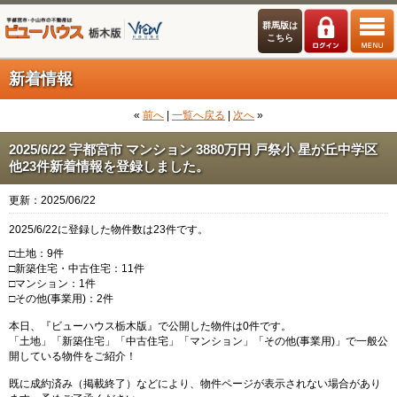
群馬版は
こちら
新着情報
«
前へ
|
一覧へ戻る
|
次へ
»
2025/6/22 宇都宮市 マンション 3880万円 戸祭小 星が丘中学区
他23件新着情報を登録しました。
更新：2025/06/22
2025/6/22に登録した物件数は23件です。
□土地：9件
□新築住宅・中古住宅：11件
□マンション：1件
□その他(事業用)：2件
本日、『ビューハウス栃木版』で公開した物件は0件です。
「土地」「新築住宅」「中古住宅」「マンション」「その他(事業用)」で一般公
開している物件をご紹介！
既に成約済み（掲載終了）などにより、物件ページが表示されない場合があり