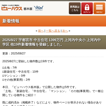
群馬版は
こちら
新着情報
«
前へ
|
一覧へ戻る
|
次へ
»
2025/8/27 宇都宮市 中古住宅 1399万円 上河内中央小 上河内中
学区 他19件新着情報を登録しました。
更新：2025/08/27
2025/8/27に登録した物件数は19件です。
□土地：7件
□新築住宅・中古住宅：10件
□マンション：0件
□その他(事業用)：2件
本日、『ビューハウス栃木版』で公開した物件は5件です。
「土地」「新築住宅」「中古住宅」「マンション」「その他(事業用)」で一般公
開している物件をご紹介！
既に成約済み（掲載終了）などにより、物件ページが表示されない場合があり