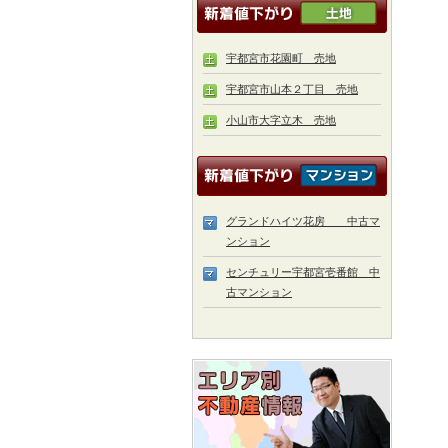
宇都宮市花園町 売地
宇都宮市山本２丁目 売地
小山市大字立木 売地
グランドハイツ花房 中古マ
ンション
センチュリー宇都宮壱番館 中
古マンション