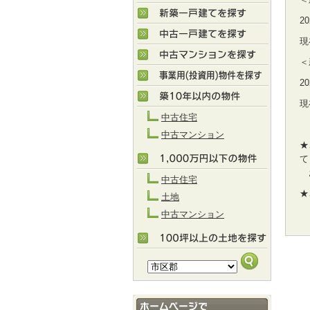
2
現
＜
2
現
中古住宅
中古マンション
★
て
お
中古住宅
★
土地
中古マンション