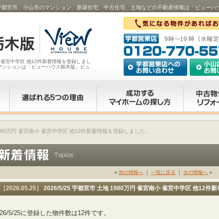
南小 ･･･｜宇都宮市、小山市のマンション、新築住宅、中古住宅、土地などの不動産情報は「ビュー
宮南小 雀宮中学区 他12件新着情報を登録しまし
マンションは「ビューハウス栃木版」ビュ
土地 1980万円 雀宮南小 雀宮中学区 他12件新着情報を登録しました。
«
前の情報へ
｜
一覧に戻る
｜
次の情報へ
»
［2026.05.25］
2026/5/25 宇都宮市 土地 1980万円 雀宮南小 雀宮中学区 他1
026/5/25に登録した物件数は12件です。