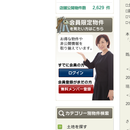
□
2,629
□
□
□
本
「
既
＜
2
現
＜
2
さ
＜