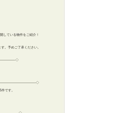
公開している物件をご紹介！
ます。予めご了承ください。
————-◇
———————————–◇
定5件です。
—————-◇