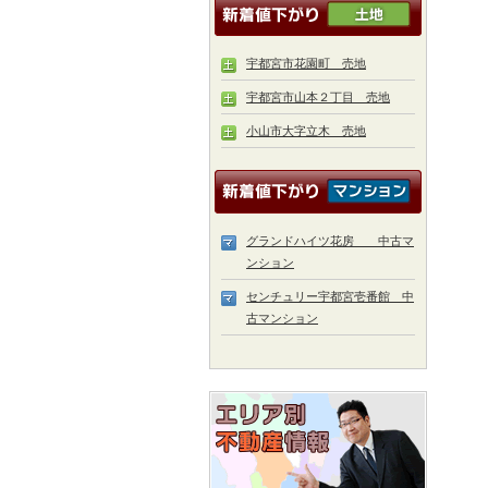
宇都宮市花園町 売地
宇都宮市山本２丁目 売地
小山市大字立木 売地
グランドハイツ花房 中古マ
ンション
センチュリー宇都宮壱番館 中
古マンション