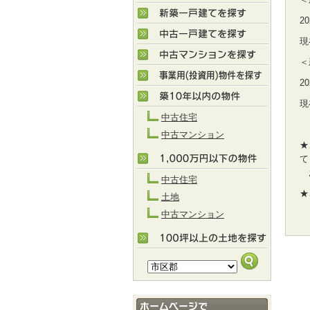
2
現
＜
2
現
中古住宅
中古マンション
★
て
お
中古住宅
★
土地
中古マンション