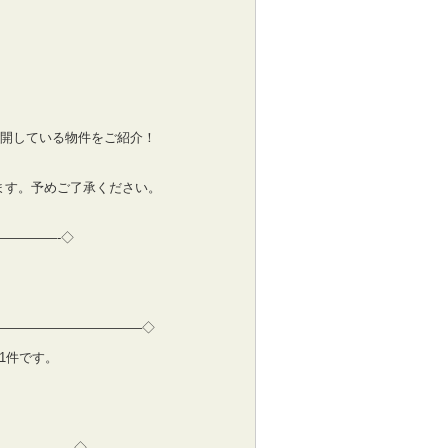
公開している物件をご紹介！
ます。予めご了承ください。
————-◇
———————————–◇
定1件です。
—————-◇