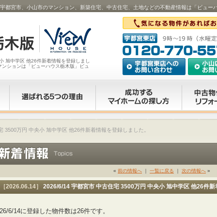
 中央小･･･｜宇都宮市、小山市のマンション、新築住宅、中古住宅、土地などの不動産情報は「ビュ
 中央小 旭中学区 他26件新着情報を登録しまし
マンションは「ビューハウス栃木版」ビュ
中古住宅 3500万円 中央小 旭中学区 他26件新着情報を登録しました。
«
前の情報へ
｜
一覧に戻る
｜
次の情報へ
»
［2026.06.14］
2026/6/14 宇都宮市 中古住宅 3500万円 中央小 旭中学区 他2
026/6/14に登録した物件数は26件です。