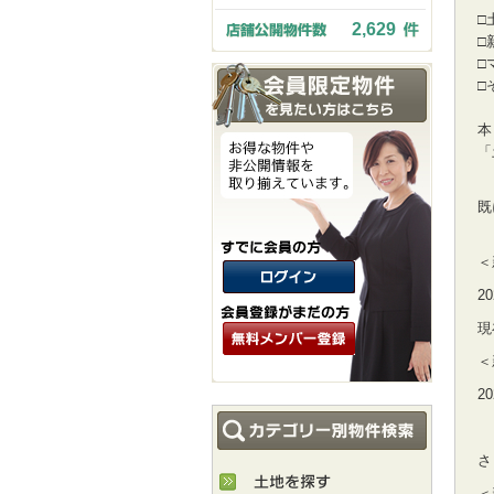
□
2,629
□
□
□
本
「
既
＜
2
現
＜
2
さ
＜