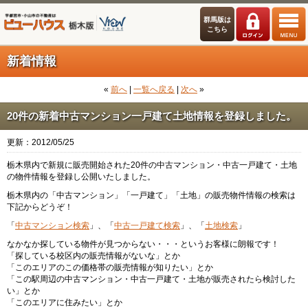
群馬版は
こちら
新着情報
«
前へ
|
一覧へ戻る
|
次へ
»
20件の新着中古マンション一戸建て土地情報を登録しました。
更新：2012/05/25
栃木県内で新規に販売開始された20件の中古マンション・中古一戸建て・土地
の物件情報を登録し公開いたしました。
栃木県内の「中古マンション」「一戸建て」「土地」の販売物件情報の検索は
下記からどうぞ！
「
中古マンション検索
」、「
中古一戸建て検索
」、「
土地検索
」
なかなか探している物件が見つからない・・・というお客様に朗報です！
「探している校区内の販売情報がないな」とか
「このエリアのこの価格帯の販売情報が知りたい」とか
「この駅周辺の中古マンション・中古一戸建て・土地が販売されたら検討した
い」とか
「このエリアに住みたい」とか