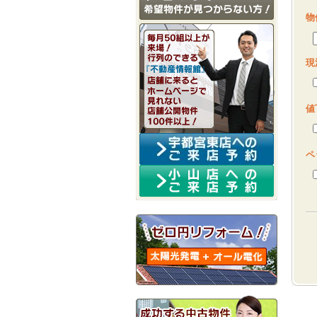
物
現
値
ペ