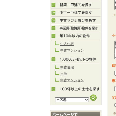
※
M
小
中古住宅
中古マンション
価
中古住宅
土地
中古マンション
専
間
※