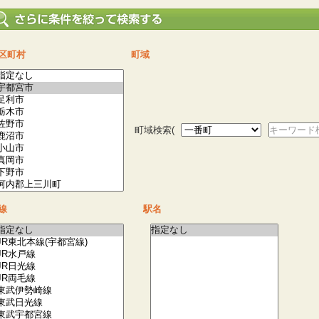
区町村
町域
町域検索(
キーワード
線
駅名