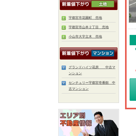
宇都宮市花園町 売地
宇都宮市山本２丁目 売地
小山市大字立木 売地
グランドハイツ花房 中古マ
ンション
センチュリー宇都宮壱番館 中
古マンション