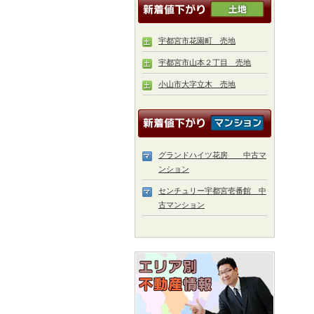
宇都宮市花園町 売地
宇都宮市山本２丁目 売地
小山市大字立木 売地
グランドハイツ花房 中古マ
ンション
センチュリー宇都宮壱番館 中
古マンション