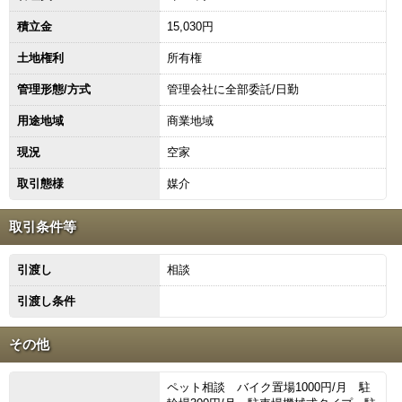
積立金
15,030円
土地権利
所有権
管理形態/方式
管理会社に全部委託/日勤
用途地域
商業地域
現況
空家
取引態様
媒介
取引条件等
引渡し
相談
引渡し条件
その他
ペット相談 バイク置場1000円/月 駐