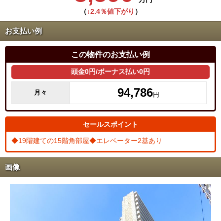
（
↓2.4％値下がり
）
お支払い例
この物件のお支払い例
頭金0円/ボーナス払い0円
94,786
月々
円
セールスポイント
◆19階建ての15階角部屋◆エレベーター2基あり
画像