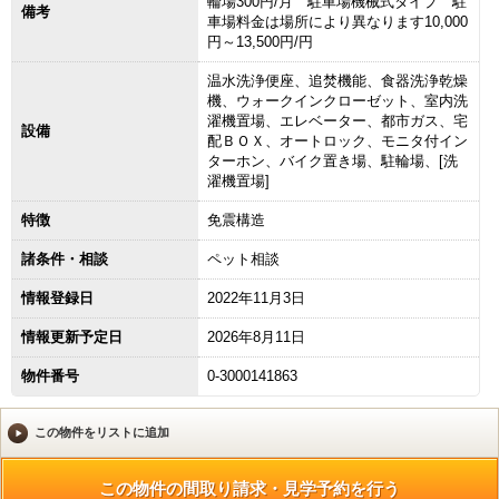
輪場300円/月 駐車場機械式タイプ 駐
備考
車場料金は場所により異なります10,000
円～13,500円/円
温水洗浄便座、追焚機能、食器洗浄乾燥
機、ウォークインクローゼット、室内洗
濯機置場、エレベーター、都市ガス、宅
設備
配ＢＯＸ、オートロック、モニタ付イン
ターホン、バイク置き場、駐輪場、[洗
濯機置場]
特徴
免震構造
諸条件・相談
ペット相談
情報登録日
2022年11月3日
情報更新予定日
2026年8月11日
物件番号
0-3000141863