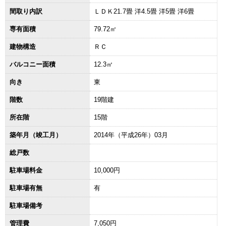
間取り内訳
ＬＤＫ21.7畳 洋4.5畳 洋5畳 洋6畳
専有面積
79.72㎡
建物構造
ＲＣ
バルコニー面積
12.3㎡
向き
東
階数
19階建
所在階
15階
築年月（竣工月）
2014年（平成26年）03月
総戸数
駐車場料金
10,000円
駐車場有無
有
駐車場備考
管理費
7,050円