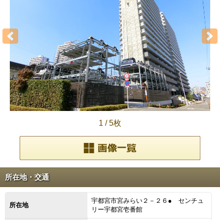
1
/
5枚
所在地・交通
宇都宮市宮みらい２－２６● センチュ
所在地
リー宇都宮壱番館