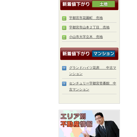
宇都宮市花園町 売地
宇都宮市山本２丁目 売地
小山市大字立木 売地
グランドハイツ花房 中古マ
ンション
センチュリー宇都宮壱番館 中
古マンション