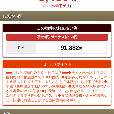
（
↓2.8％値下がり
）
お支払い例
この物件のお支払い例
頭金0円/ボーナス払い0円
91,882
月々
円
セールスポイント
■■■こちらの物件のＰＯＩＮＴは？■■■◆全４区画分譲！生活に
便利なお買物施設まで１キロ圏内♪◆家族みんながくつろげる約
１６帖のＬＤＫ！空間にメリハリと立体感を生む折下げ天井♪◆
水回り集中設計で動きやすい家事動線♪◆大きな荷物も収納でき
る大容量のW.I.C付き♪◆お天気に左右されないランドリールー
ム付き！共働き世帯におススメ♪◆食器洗乾燥機や浴室乾燥機な
ど、快適にお過ごし頂ける室内設備を搭載♪
画像