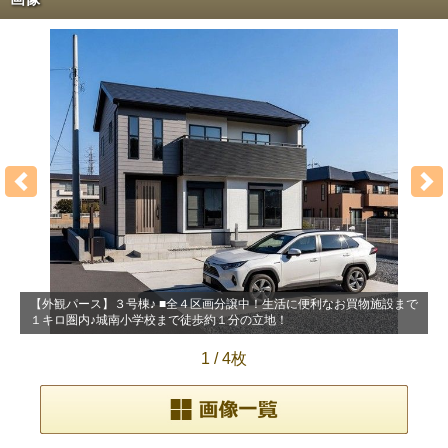
【外観パース】３号棟♪ ■全４区画分譲中！生活に便利なお買物施設まで
１キロ圏内♪城南小学校まで徒歩約１分の立地！
1
/
4枚