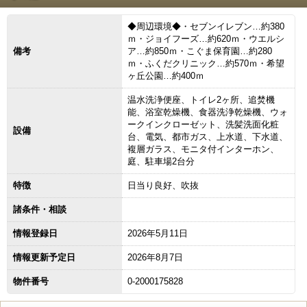
◆周辺環境◆・セブンイレブン…約380
ｍ・ジョイフーズ…約620ｍ・ウエルシ
備考
ア…約850ｍ・こぐま保育園…約280
ｍ・ふくだクリニック…約570ｍ・希望
ヶ丘公園…約400ｍ
温水洗浄便座、トイレ2ヶ所、追焚機
能、浴室乾燥機、食器洗浄乾燥機、ウォ
ークインクローゼット、洗髪洗面化粧
設備
台、電気、都市ガス、上水道、下水道、
複層ガラス、モニタ付インターホン、
庭、駐車場2台分
特徴
日当り良好、吹抜
諸条件・相談
情報登録日
2026年5月11日
情報更新予定日
2026年8月7日
物件番号
0-2000175828