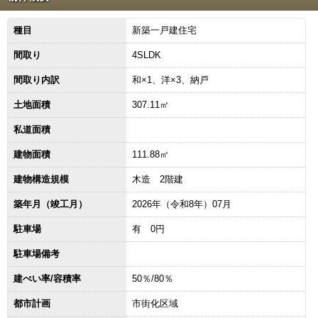
種目
新築一戸建住宅
間取り
4SLDK
間取り内訳
和×1、洋×3、納戸
土地面積
307.11㎡
私道面積
建物面積
111.88㎡
建物構造規模
木造 2階建
築年月（竣工月）
2026年（令和8年）07月
駐車場
有 0円
駐車場備考
建ぺい率/容積率
50％/80％
都市計画
市街化区域