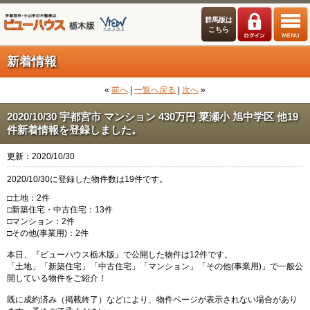
群馬版は
こちら
新着情報
«
前へ
|
一覧へ戻る
|
次へ
»
2020/10/30 宇都宮市 マンション 430万円 簗瀬小 旭中学区 他19
件新着情報を登録しました。
更新：2020/10/30
2020/10/30に登録した物件数は19件です。
□土地：2件
□新築住宅・中古住宅：13件
□マンション：2件
□その他(事業用)：2件
本日、『ビューハウス栃木版』で公開した物件は12件です。
「土地」「新築住宅」「中古住宅」「マンション」「その他(事業用)」で一般公
開している物件をご紹介！
既に成約済み（掲載終了）などにより、物件ページが表示されない場合があり