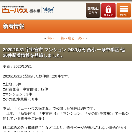
群馬版は
こちら
新着情報
«
前へ
|
一覧へ戻る
|
次へ
»
2020/10/31 宇都宮市 マンション 2480万円 西小 一条中学区 他
20件新着情報を登録しました。
更新：2020/10/31
2020/10/31に登録した物件数は20件です。
□土地：5件
□新築住宅・中古住宅：12件
□マンション：3件
□その他(事業用)：0件
本日、『ビューハウス栃木版』で公開した物件は8件です。
「土地」「新築住宅」「中古住宅」「マンション」「その他(事業用)」で一般公
開している物件をご紹介！
既に成約済み（掲載終了）などにより、物件ページが表示されない場合があり