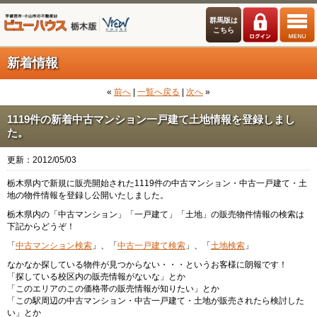
群馬版は
こちら
新着情報
«
前へ
|
一覧へ戻る
|
次へ
»
1119件の新着中古マンション一戸建て土地情報を登録しまし
た。
更新：2012/05/03
栃木県内で新規に販売開始された1119件の中古マンション・中古一戸建て・土
地の物件情報を登録し公開いたしました。
栃木県内の「中古マンション」「一戸建て」「土地」の販売物件情報の検索は
下記からどうぞ！
「
中古マンション検索
」、「
中古一戸建て検索
」、「
土地検索
」
なかなか探している物件が見つからない・・・というお客様に朗報です！
「探している校区内の販売情報がないな」とか
「このエリアのこの価格帯の販売情報が知りたい」とか
「この駅周辺の中古マンション・中古一戸建て・土地が販売されたら検討した
い」とか