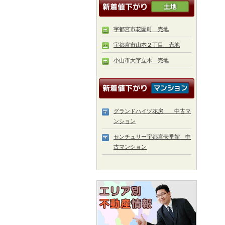
宇都宮市花園町 売地
宇都宮市山本２丁目 売地
小山市大字立木 売地
グランドハイツ花房 中古マ
ンション
センチュリー宇都宮壱番館 中
古マンション