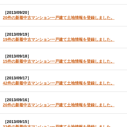
［2013/09/20］
20件の新着中古マンション一戸建て土地情報を登録しました。
［2013/09/19］
19件の新着中古マンション一戸建て土地情報を登録しました。
［2013/09/18］
15件の新着中古マンション一戸建て土地情報を登録しました。
［2013/09/17］
42件の新着中古マンション一戸建て土地情報を登録しました。
［2013/09/16］
20件の新着中古マンション一戸建て土地情報を登録しました。
［2013/09/15］
33件の新着中古マンション一戸建て土地情報を登録しました。