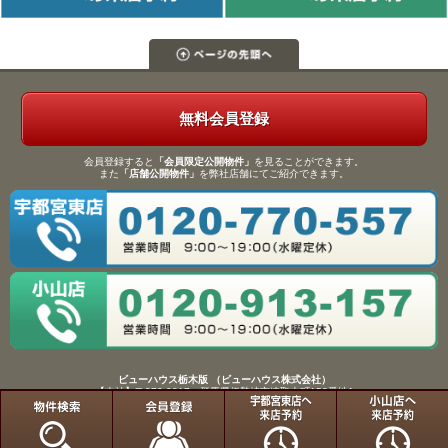
無料会員登録
会員登録すると
「会員限定公開物件」
を見ることができます。
また
「店舗公開物件」
を弊社店舗にてご紹介できます。
ビューハウス栃木版 （ビューハウス株式会社）
【本社】〒372-0817 群馬県伊勢崎市連取本町158番地1
TEL：0270-61-9133／FAX：0270-61-9155
Copyright(C)View House(R)Inc.All Rights Reserved.